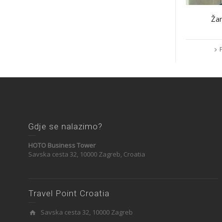
Žar
Gdje se nalazimo?
HOTO Business Tower
Savska cesta 32, 10000 Zagreb, Croatia
Travel Point Croatia
Savska cesta 32, 10000 Zagreb