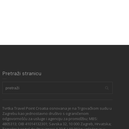
Pretraži stranicu
Tvrtka Travel Point Croatia osnovana je na Trgovačkom sudu u
Zagrebu kao jednostavno društvo s ograničenom
odgovornošću za usluge i agenciju za promidžbu; MBS:
4805313; OIB 41014132301; Savska 32, 10 000 Zagreb, Hrvatska;
Temeljni kapital društva iznosi 1,33 € / 10,00 kn uplaćen je u