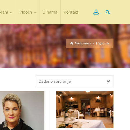
orani
Fridolin
O nama
Kontakt
Naslovnica
Trgovina
Zadano sortiranje