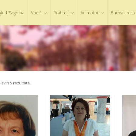
gled Zagreba
Vodiči
Pratitelji
Animatori
Barovi i rest
 svih 5 rezultata